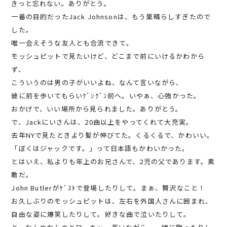
きっと忘れない。ありがとう。
一番の目的だったJack Johnsonは、もう巣晴らしすぎたので
した。
唯一会えそうな友人とも合流できて。
モッシュピットで見たいけど、どこまで前にいけるかわから
ず、
こういうのは男の子がいいよね、なんて言いながら、
彼に前を歩いてもらいｸﾞﾝｸﾞﾝ前へ。いやぁ、心強かった。
おかげで、いい場所から見られました。ありがとう。
で、Jackにいさんは、20曲以上をやってくれて大充実。
去年NYで見たときより髪が伸びてた。くるくるで、かわいい。
「ぼくはジャックです。」って日本語もかわいかった。
とはいえ、私よりも年上のお兄さんで、2児の父であります。素
敵だ。
John Butlerがｹﾞｽﾄで登場したりして。まぁ、贅沢なこと！
お久しぶりのモッシュピットは、左右を外国人さんに囲まれ、
自由な姿に爆笑したりして。好きな曲で泣いたりして。