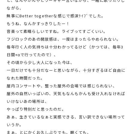
と、なんやかんやとワーキャー言いながら、一緒に歌ったりし
ながら、
無事にBetter togetherな感じで感涙ﾗｲﾌﾞでした。
もうね、なんかすっきりしたー！
音楽って素晴らしいですね。ライブってすごくいい。
フジロックのあの開放感は、一度はまったらやめられない。
毎年行く人の気持ちは十分わかってるけど（かつては、毎年3
日間+αで行ってたので）、
その頃から少し大人になった今は、
一日だけでも十分だなーと思いながら、十分すぎるほど自由に
なれた時間だった。
屋内コンサートや、整った屋外の会場では感じられない、
屋外の自然いっぱいの、天気もなんもかんも受け入れなければ
いけないあの場所は、
やっぱり特別だと思ったのだ。
あぁ、生きているなぁと実感できる、言い訳できない場所って
いうか。
まぁ、とにかくお久しぶりでも、眠くても、