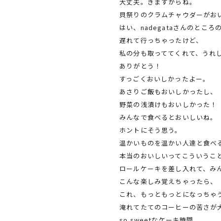
大丈夫。きますからね。
貝祭りのクラムチャウダーがお
はい、nadegataさんのところ
遅れて行っちゃったけど、
私の分も取っててくれて、うれ
ありがとう！
すっごくおいしかったよー。
あさりご飯もおいしかったし、
野菜の浅漬けもおいしかった！
みんなで食べるとおいしいね。
ホントにそう思う。
温かいものを温かい人達と食べ
本当のおいしいってこういうこ
ロールケーキを差し入れて、み
こんな楽しみ覚えちゃったら、
これ、もっともっとになっちゃ
淹れてたてのコーヒーの苦さが
so sweetなケーキ時間。