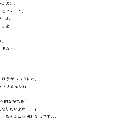
ったのは、
あるってこと。
だよね。
行くよー。
り、
り、
てるなー。
たほうがいいのにね。
うさせるんかね。
倒的な祝福を”
になりたいよなー。」
ゃ、あんな写真撮れないですよ。」