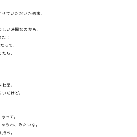
させていただいた週末。
楽しい時間なのかも。
のだ！
んだって。
てたら、
斗七星。
らいだけど。
ちゃって。
ちゃうわ、みたいな。
気持ち。