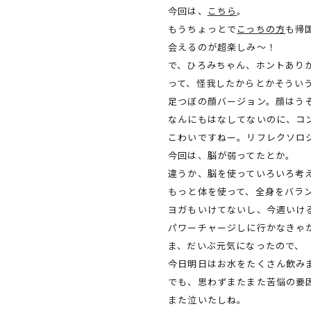
今回は、
こちら
。
もうちょっとで
こっちの方
も帰
会えるのが超楽しみ～！
で、ひろみちゃん、ホントあり
って、怪我したからとかそうい
足つぼの顔バージョン。顔はう
なんにもはなしてないのに、コ
こわいですねー。リフレクソロ
今回は、脳が弱ってたとか。
違うか、脳を使っていろいろ考
もっと体を使って、全身をバラ
ヨガもいけてないし、今週いけ
パワーチャージしに行かなきゃ
ま、だいぶ元気になったので、
今日明日はお水をたくさん飲み
でも、思わずまたまた苦悩の要
また泣いたしね。