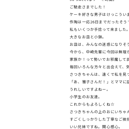
ご馳走さまでした！
ケーキ好きな男子はけっこうい
作陶は一応26日までだったそう
私もいくつか手捻って来ました
大きなお皿と小鉢。
お皿は、みんなの迷惑になりそ
今から、中崎先輩に今回は無理
家族か！って勢いでお邪魔して
毎回いろんな方々と出会えて、
さつきちゃんは、遠くで私を見
「あ、雅子さんだ！」とママに
うれしいですよねー。
小学生のお友達。
これからもよろしくね☆
さつきちゃんの上のおにいちゃ
すごくしっかりした丁寧なご挨
いい兄妹ですね。関心感心。