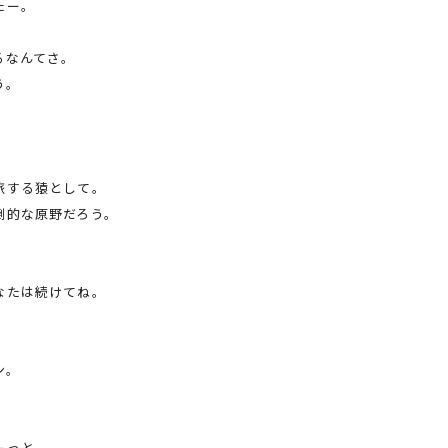
たー。
るなんてさ。
う。
旅する猿として。
倒的な原野だろう。
なたは続けてね。
ン。
ーっと。