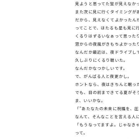
見ようと思ってた蛍が見えなか
また次に見に行くタイミングが
だから、見えなくてよかったん
ってことで、ほたるも星も見に
くるりはずるいなぁって思った
窓からの夜風がきもちよかった
なんだか最近は、夜ドライブし
久しぶりにくるり聴いた。
なんだかなつかしいです。
で、がんばる人と夜更かし。
ホントなら、夜はきちんと眠っ
でも、目の前まできてる夏がそ
ま、いいかな。
「”あたなたの未来に祝福を、圧
なんて、そんなことを言える人
「もうなってますよ。じゃなき
って。