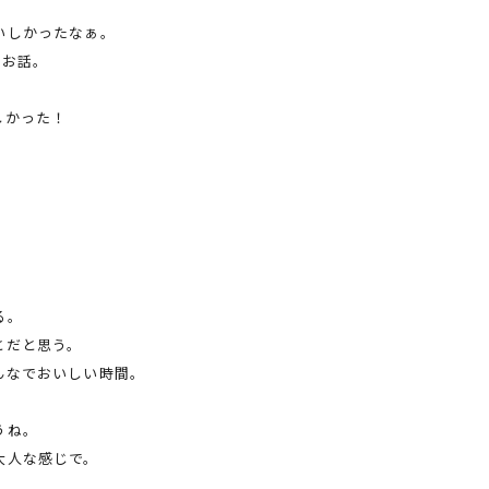
いしかったなぁ。
のお話。
しかった！
る。
とだと思う。
んなでおいしい時間。
うね。
大人な感じで。