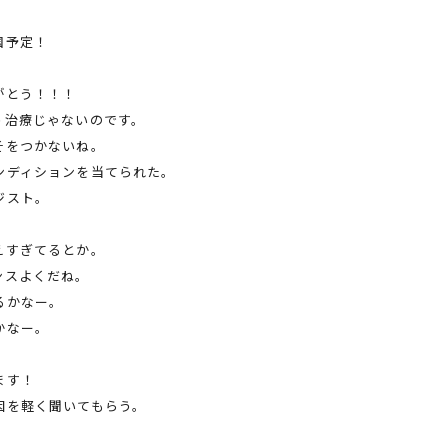
国予定！
がとう！！！
う治療じゃないのです。
そをつかないね。
ンディションを当てられた。
ジスト。
えすぎてるとか。
ンスよくだね。
るかなー。
かなー。
ます！
因を軽く聞いてもらう。