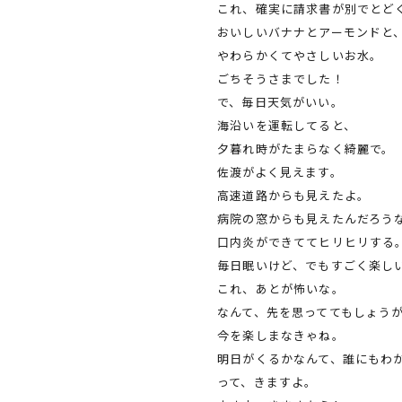
これ、確実に請求書が別でとど
おいしいバナナとアーモンドと
やわらかくてやさしいお水。
ごちそうさまでした！
で、毎日天気がいい。
海沿いを運転してると、
夕暮れ時がたまらなく綺麗で。
佐渡がよく見えます。
高速道路からも見えたよ。
病院の窓からも見えたんだろう
口内炎ができててヒリヒリする
毎日眠いけど、でもすごく楽し
これ、あとが怖いな。
なんて、先を思っててもしょう
今を楽しまなきゃね。
明日がくるかなんて、誰にもわ
って、きますよ。