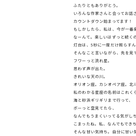
ふたりともありがとう。
いろんな作家さんと会ってお話
カウントダウン始まってます！
もしかしたら、私は、今が一番
なーんて。楽しいはずっと続く
灯台は、5秒に一度だけ照らす
そんなこと言いながら、先を見
フワーっと流れ星。
思わず声が出た。
きれいな天の川。
オリオン座。カシオペア座。北
私のわかる星座の名前はこれく
海と砂浜ギリギリまで行って、
ボーっと空見てたら、
なんでもうまくいってる気がし
こまったね。私、なんでもでき
そんな甘い気持ち。自分に甘い