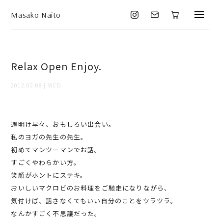
Masako Naito
Relax Open Enjoy.
2012.02.08 | WED
週明け早々、おもしろい出会い。
私のヨガの先生の先生。
初めてマンツーマンでお話。
すごくやわらかい方。
笑顔がホントにステキ。
おいしいマクロビのお料理をご馳走になりながら、
気付けば、話さなくてもいい自分のことをツラツラ。
なんかすごく不思議だった。